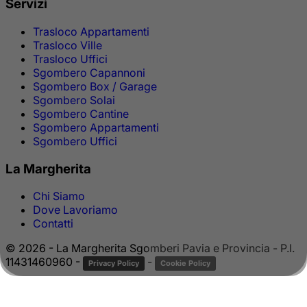
Servizi
Trasloco Appartamenti
Trasloco Ville
Trasloco Uffici
Sgombero Capannoni
Sgombero Box / Garage
Sgombero Solai
Sgombero Cantine
Sgombero Appartamenti
Sgombero Uffici
La Margherita
Chi Siamo
Dove Lavoriamo
Contatti
© 2026 - La Margherita Sgomberi Pavia e Provincia - P.I.
11431460960 -
-
Privacy Policy
Cookie Policy