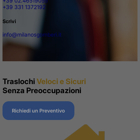
+39 02.46519055
+39 331 1372192
Scrivi
info@milanosgomberi.it
Traslochi
Veloci e Sicuri
Senza Preoccupazioni
Richiedi un Preventivo