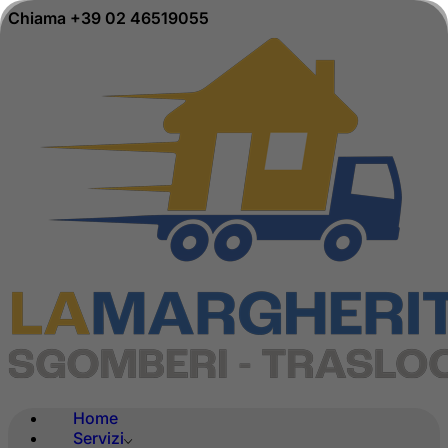
Chiama +39 02 46519055
Home
Servizi