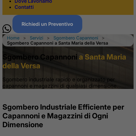
Dove Lavoriamo
Contatti
Richiedi un Preventivo
Home
>
Servizi
>
Sgombero Capannoni
>
Sgombero Capannoni a Santa Maria della Versa
Sgombero Capannoni
a Santa Maria
della Versa
Sgombero industriale rapido e organizzato per
capannoni e magazzini di qualsiasi dimensione.
Sgombero Industriale Efficiente per
Capannoni e Magazzini di Ogni
Dimensione