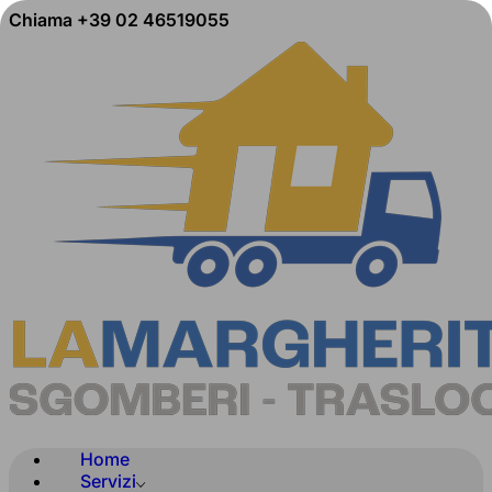
Chiama +39 02 46519055
Home
Servizi